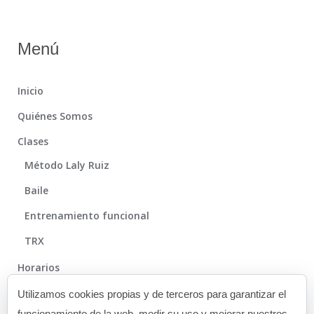
Menú
Inicio
Quiénes Somos
Clases
Método Laly Ruiz
Baile
Entrenamiento funcional
TRX
Horarios
Método
Utilizamos cookies propias y de terceros para garantizar el
funcionamiento de la web, medir su uso y mejorar nuestros