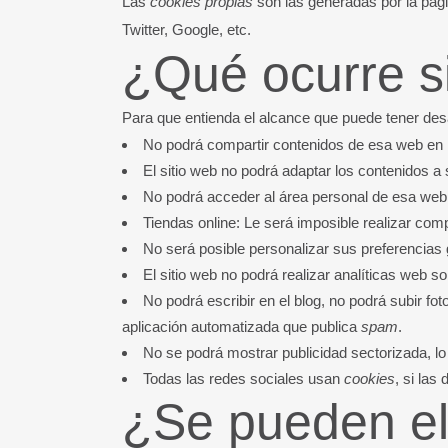
Las
cookies propias
son las generadas por la pági
Twitter, Google, etc.
¿Qué ocurre si
Para que entienda el alcance que puede tener des
No podrá compartir contenidos de esa web en Fa
El sitio web no podrá adaptar los contenidos a 
No podrá acceder al área personal de esa we
Tiendas online: Le será imposible realizar compr
No será posible personalizar sus preferencias 
El sitio web no podrá realizar analíticas web so
No podrá escribir en el blog, no podrá subir f
aplicación automatizada que publica
spam
.
No se podrá mostrar publicidad sectorizada, lo 
Todas las redes sociales usan
cookies
, si las
¿Se pueden el