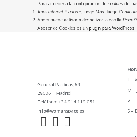
Para acceder a la configuración de
cookies
del na
Abra
Internet Explorer
, luego
Más
, luego
Configur
Ahora puede activar o desactivar la casilla
Permiti
Asesor de Cookies es un
plugin para WordPress
Hor
L –
General Pardiñas,69
M –
28006 – Madrid
V 
Teléfono: +34 914 119 051
S –
info@womanspace.es