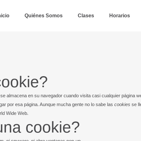
nicio
Quiénes Somos
Clases
Horarios
cookie?
se almacena en su navegador cuando visita casi cualquier página web
egar por esa página. Aunque mucha gente no lo sabe las
cookies
se ll
rld Wide Web.
na cookie?
am, ni spyware, ni abre ventanas pop-up.