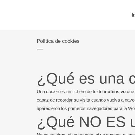
I
Política de cookies
¿Qué es una 
Una
cookie
es un fichero de texto
inofensivo
que 
capaz de recordar su visita cuando vuelva a nav
aparecieron los primeros navegadores para la Wo
¿Qué NO ES u
No es un virus, ni un troyano, ni un gusano, ni sp