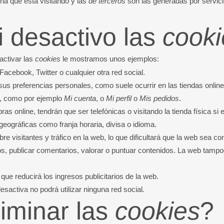
na que está visitando y las
de terceros
son las generadas por servic
 desactivo las
cooki
activar las
cookies
le mostramos unos ejemplos:
cebook, Twitter o cualquier otra red social.
sus preferencias personales, como suele ocurrir en las tiendas online
b, como por ejemplo
Mi cuenta
, o
Mi perfil
o
Mis pedidos
.
as online, tendrán que ser telefónicas o visitando la tienda física si 
geográficas como franja horaria, divisa o idioma.
bre visitantes y tráfico en la web, lo que dificultará que la web sea co
otos, publicar comentarios, valorar o puntuar contenidos. La web tam
que reducirá los ingresos publicitarios de la web.
 desactiva no podrá utilizar ninguna red social.
iminar las
cookies
?