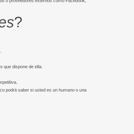
ios o proveedores externos como Facebook,
es
?
.
es que dispone de ella.
mpetitiva.
poco podrá saber si usted es un humano o una