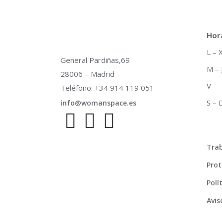
Hor
L –
General Pardiñas,69
M –
28006 – Madrid
V 
Teléfono: +34 914 119 051
S –
info@womanspace.es
Trab
Prot
Polí
Avis