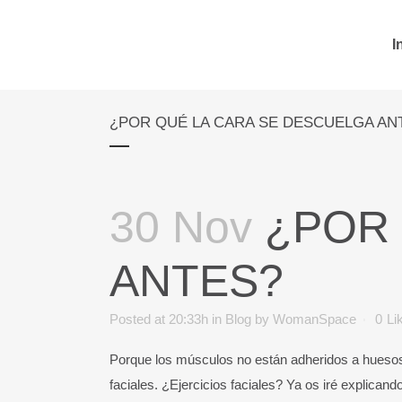
I
¿POR QUÉ LA CARA SE DESCUELGA AN
30 Nov
¿POR 
ANTES?
Posted at 20:33h
in
Blog
by
WomanSpace
0
Li
Porque los músculos no están adheridos a huesos,
faciales. ¿Ejercicios faciales? Ya os iré explican