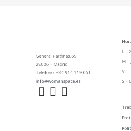
Hor
L –
General Pardiñas,69
M –
28006 – Madrid
V 
Teléfono: +34 914 119 051
S –
info@womanspace.es
Trab
Prot
Polí