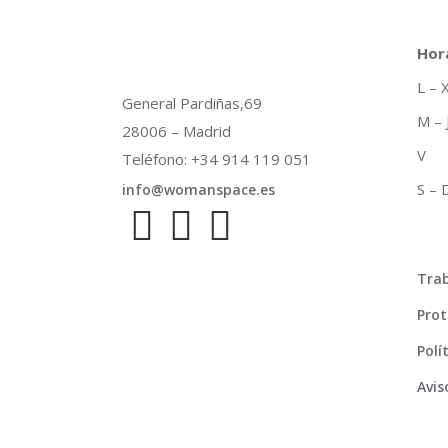
Hor
L –
General Pardiñas,69
M –
28006 – Madrid
V 
Teléfono: +34 914 119 051
S –
info@womanspace.es
Trab
Prot
Polí
Avis