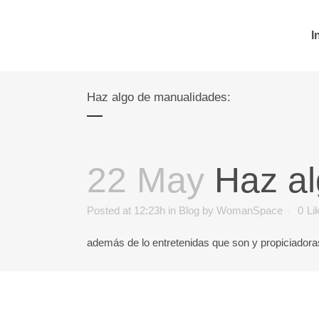
I
Haz algo de manualidades:
22 May
Haz al
Posted at 12:23h
in
Blog
by
WomanSpace
0
Li
además de lo entretenidas que son y propiciadoras