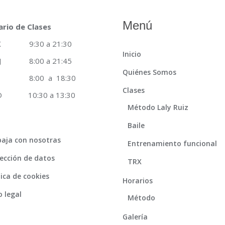
Menú
ario de Clases
 X 9:30 a 21:30
Inicio
 J 8:00 a 21:45
Quiénes Somos
8:00 a 18:30
Clases
 D 10:30 a 13:30
Método Laly Ruiz
Baile
aja con nosotras
Entrenamiento funcional
ección de datos
TRX
tica de cookies
Horarios
o legal
Método
Galería