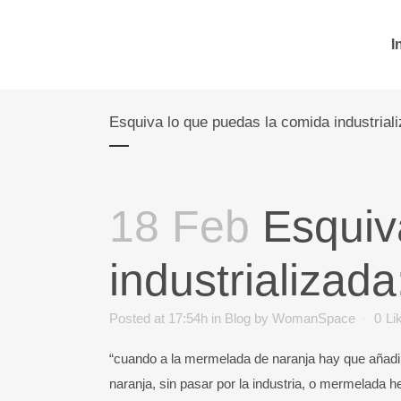
I
Esquiva lo que puedas la comida industrial
18 Feb
Esquiv
industrializada
Posted at 17:54h
in
Blog
by
WomanSpace
0
Li
“cuando a la mermelada de naranja hay que añadir
naranja, sin pasar por la industria, o mermelada h