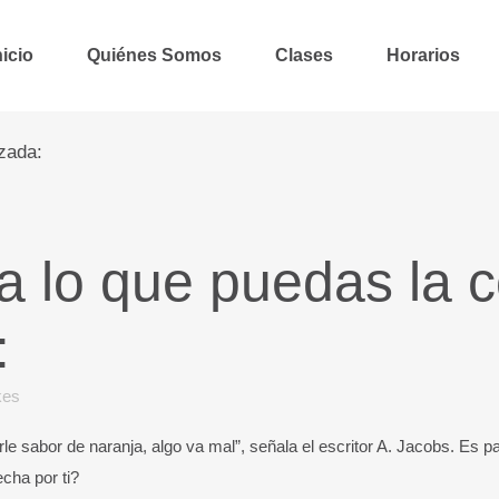
nicio
Quiénes Somos
Clases
Horarios
izada:
a lo que puedas la 
:
kes
le sabor de naranja, algo va mal”, señala el escritor A. Jacobs. Es
echa por ti?