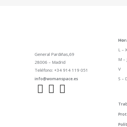
Hor
L –
General Pardiñas,69
M –
28006 – Madrid
V 
Teléfono: +34 914 119 051
S –
info@womanspace.es
Trab
Prot
Polí