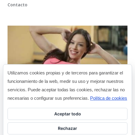
Contacto
Utilizamos cookies propias y de terceros para garantizar el
funcionamiento de la web, medir su uso y mejorar nuestros
servicios. Puede aceptar todas las cookies, rechazar las no
necesarias o configurar sus preferencias.
Política de cookies
Gimnasios seguros frente al Covid
¿Q
Posted in
by
Pos
Blog
Recepcion Woman Space Gym
Aceptar todo
Re
Rechazar