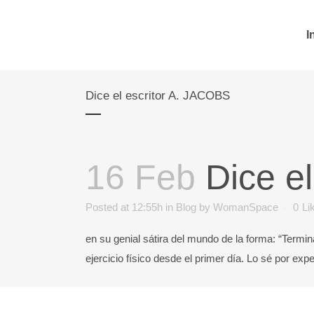
I
Dice el escritor A. JACOBS
16 Feb
Dice el
Posted at 12:55h
in
Blog
by
WomanSpace
0
Li
en su genial sátira del mundo de la forma: “Term
ejercicio físico desde el primer día. Lo sé por ex