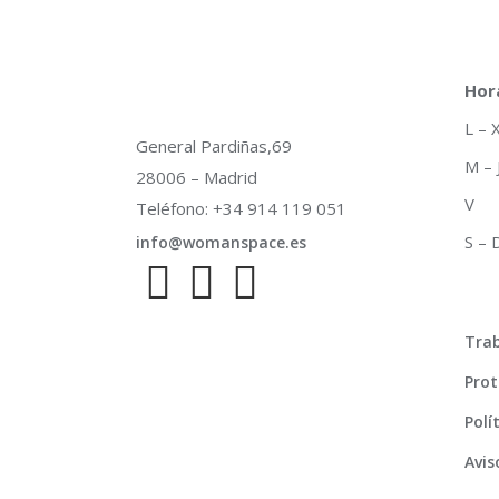
Hor
L –
General Pardiñas,69
M –
28006 – Madrid
V 
Teléfono: +34 914 119 051
S –
info@womanspace.es
Trab
Prot
Polí
Avis