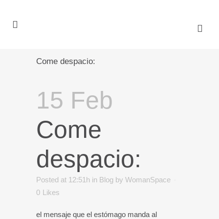
Come despacio:
15 Feb
Come
despacio:
Posted at 12:51h
in
Blog
by
WomanSpace
0
Likes
el mensaje que el estómago manda al