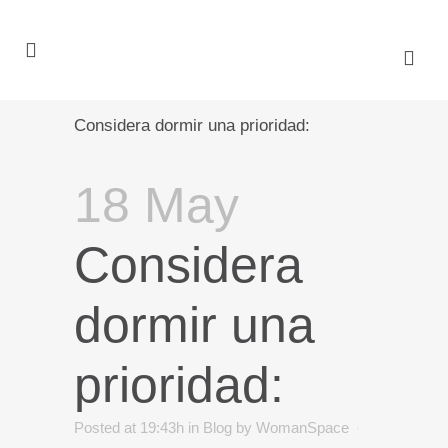
Considera dormir una prioridad:
18 May
Considera
dormir una
prioridad:
Posted at 19:43h
in
Blog
by
WomanSpace