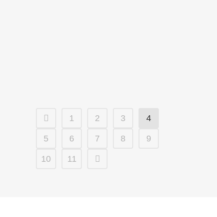
diseñada para soportar los movimientos
de flexión y rotación. la razón es que el
cojín situado entre vértebra y vértebra
(disco) esta envuelto por una menbrana
de filamentos entrecruzados que...
06 marzo, 2017
1
2
3
4
5
6
7
8
9
10
11