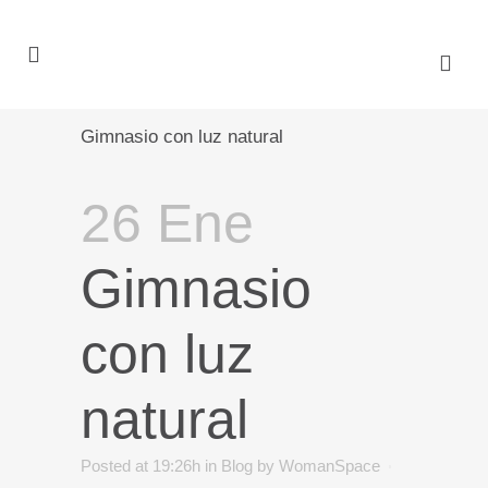
Gimnasio con luz natural
26 Ene
Gimnasio
con luz
natural
Posted at 19:26h
in
Blog
by
WomanSpace