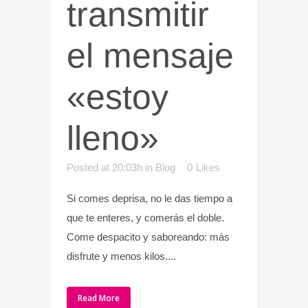
transmitir
el mensaje
«estoy
lleno»
Posted at 20:03h
in
Blog
0
Likes
Si comes deprisa, no le das tiempo a
que te enteres, y comerás el doble.
Come despacito y saboreando: más
disfrute y menos kilos....
Read More