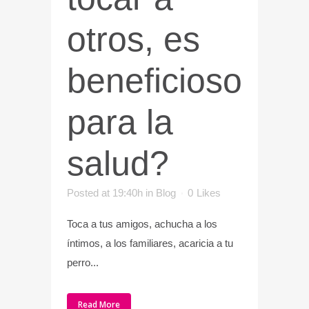
otros, es
beneficioso
para la
salud?
Posted at 19:40h
in
Blog
0
Likes
Toca a tus amigos, achucha a los
íntimos, a los familiares, acaricia a tu
perro...
Read More