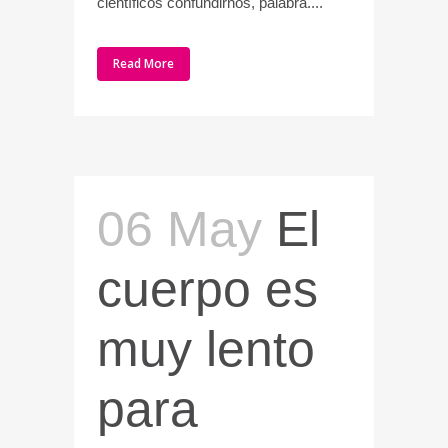
científicos confundirnos, palabra....
Read More
06 May
El
cuerpo es
muy lento
para