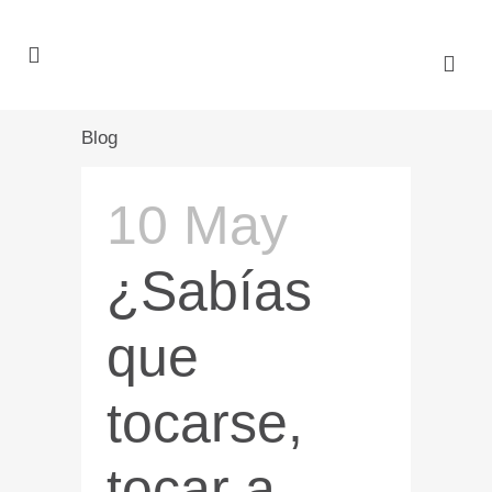
Blog
10 May
¿Sabías
que
tocarse,
tocar a