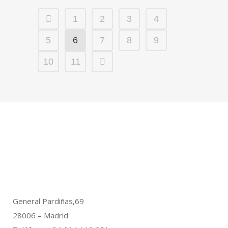
1
2
3
4
5
6
7
8
9
10
11
General Pardiñas,69
28006 – Madrid