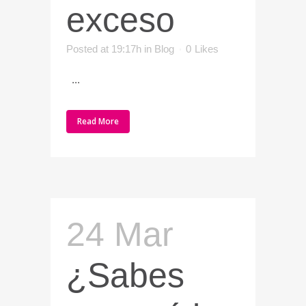
exceso
Posted at 19:17h
in
Blog
0
Likes
...
Read More
24 Mar
¿Sabes